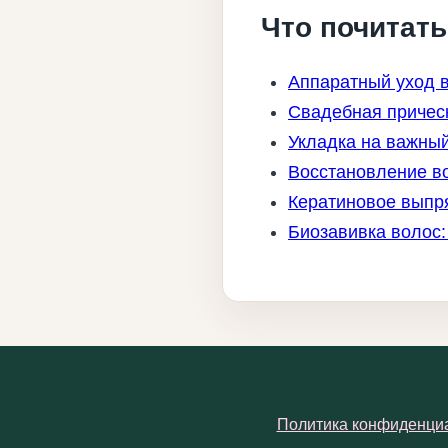
Что почитат
Аппаратный уход в
Свадебная прическ
Укладка на важный
Восстановление во
Кератиновое выпря
Биозавивка волос:
Политика конфиденци