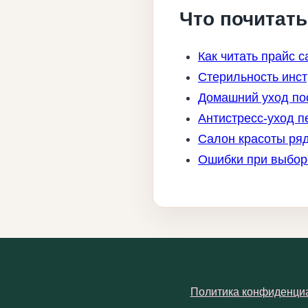
Что почитат
Как читать прайс 
Стерильность инст
Домашний уход пос
Антистресс-уход п
Салон красоты ряд
Ошибки при выборе
Политика конфиденци