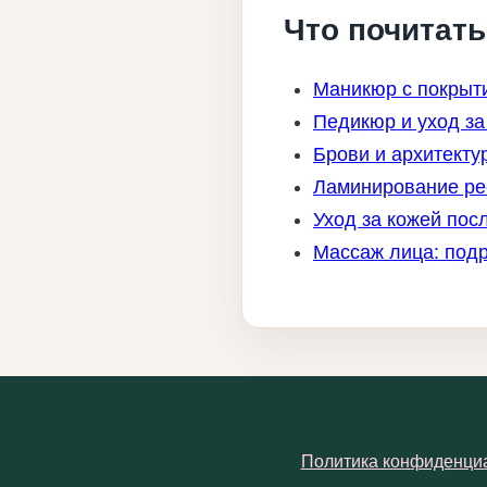
Что почитат
Маникюр с покрыти
Педикюр и уход за
Брови и архитекту
Ламинирование рес
Уход за кожей пос
Массаж лица: подр
Политика конфиденци